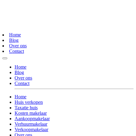
Home
Blog
Over ons
Contact
Home
Blog
Over ons
Contact
Home
Huis verkopen
Taxatie huis
Kosten makelaar
Aankoopmakelaar
Verhuurmakelaar
Verkoopmakelaar
Over ons