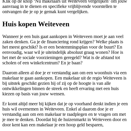
Klik op de knop ‘Nu makelaars uit Weiteveen vergelijken’ om jouw
aanvraag in te dienen en specifieke vrijblijvende voorstellen te
ontvangen die je op je gemak kunt vergelijken.
Huis kopen Weiteveen
Wanneer je een huis gaat aankopen in Weiteveen moet je aan veel
zaken denken. Ga je de financiering rond krijgen? Welke plaats is
het meest geschikt? Is er een bestemmingsplan voor de buurt? En
eenvoudig, waar wil je uiteindelijk absoluut graag wonen? Hoe is
het met de sociale voorzieningen geregeld? Wat is de afstand tot
scholen of een winkelcentrum? En je baan?
Daarom alleen al doe je er verstandig aan om een woonhuis via een
makelaar te gaan aankopen. Een makelaar uit de regio Weiteveen is
bij uitstek geschikt gezien hij of zij op de hoogte is van alle
ontwikkelingen binnen de streek en heeft ervaring met een huis
kiezen op basis van jouw wensen.
Er komt altijd meer bij kijken dat je op voorhand denkt indien je een
huis wil overnemen in Weiteveen. Enkel al daarom doe je er
verstandig aan om een makelaar te raadplegen en te vragen om met
je mee te denken. Doordat hij de huizenmarkt in Weiteveen door en
door kent kan een makelaar je een hoop geld besparen,