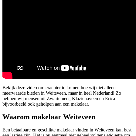
Bekijk deze video om erachter te komen hoe wij niet alleen
meerwaarde bieden in Weiteveen, maar in heel Nederland! Zo
hebben wij mensen uit Zwartemeer, Klazienaveen en Erica
bijvoorbeeld ook geholpen aan een makelaar.
Waarom makelaar Weiteveen
Een betaalbare en geschikte makelaar vinden in Weiteveen kan best
een lastige zijn. Het is nu eenmaal niet geheel volgens etiquette om