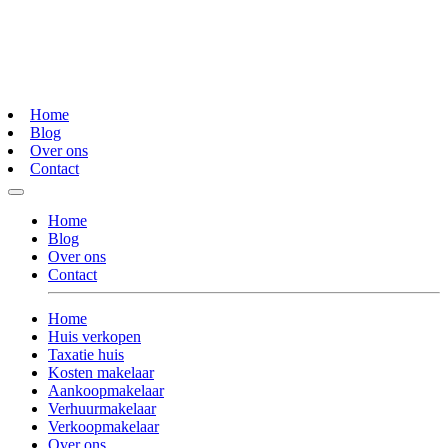
Home
Blog
Over ons
Contact
Home
Blog
Over ons
Contact
Home
Huis verkopen
Taxatie huis
Kosten makelaar
Aankoopmakelaar
Verhuurmakelaar
Verkoopmakelaar
Over ons