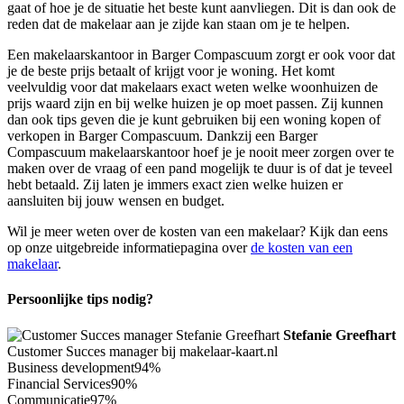
gaat of hoe je de situatie het beste kunt aanvliegen. Dit is dan ook de
reden dat de makelaar aan je zijde kan staan om je te helpen.
Een makelaarskantoor in Barger Compascuum zorgt er ook voor dat
je de beste prijs betaalt of krijgt voor je woning. Het komt
veelvuldig voor dat makelaars exact weten welke woonhuizen de
prijs waard zijn en bij welke huizen je op moet passen. Zij kunnen
dan ook tips geven die je kunt gebruiken bij een woning kopen of
verkopen in Barger Compascuum. Dankzij een Barger
Compascuum makelaarskantoor hoef je je nooit meer zorgen over te
maken over de vraag of een pand mogelijk te duur is of dat je teveel
hebt betaald. Zij laten je immers exact zien welke huizen er
aansluiten bij jouw wensen en budget.
Wil je meer weten over de kosten van een makelaar? Kijk dan eens
op onze uitgebreide informatiepagina over
de kosten van een
makelaar
.
Persoonlijke tips nodig?
Stefanie Greefhart
Customer Succes manager bij makelaar-kaart.nl
Business development
94%
Financial Services
90%
Communicatie
97%