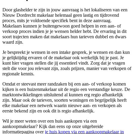
Door glashelder te zijn in jouw aanvraag is het lokaliseren van een
Nieuw Dordrecht makelaar helemaal geen lastig en tijdrovend
proces, mits je voldoende specifiek bent in deze aanvraag.
Makelaars kunnen je buitengewoon goed helpen in een aan- of
verkoop proces indien je je wensen helder hebt. De ervaring in dit
soort trajecten maken dat makelaars hun tarieven dubbel en dwars
waard zijn.
Je bespreekt je wensen in een intake gesprek, je wensen en dan kun
je gelijktijdig ervaren of de makelaar ook werkelijk bij je past. Je
kunt hier vragen stellen die jij essentieel vindt. Zorg dat je vragen
stelt die voor jou relevant zijn, zoals prijzen, manier van verkopen of
regionale kennis.
Omdat er steevast meer randzaken bij een aan- of verkoop komen
kijken is een huizenmakelaar uit de regio een verstandige keuze. De
marktontwikkelingen uitsluitend al kunnen erg regio afhankelijk
zijn. Maar ook de tarieven, soorten woningen en begrijpelijk heeft
elke makelaar een netwerk waarin nieuwe aan- en verkopen als
eerste bekend zijn en ook dit is regio afhankelijk.
Wil je meer weten over een huis aankopen via een
aankoopmakelaar? Kijk dan eens op onze uitgebreide
informatiepagina over
je huis kopen via een aankoopmakelaar in