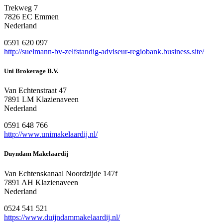
Trekweg 7
7826 EC Emmen
Nederland
0591 620 097
http://suelmann-bv-zelfstandig-adviseur-regiobank.business.site/
Uni Brokerage B.V.
Van Echtenstraat 47
7891 LM Klazienaveen
Nederland
0591 648 766
http://www.unimakelaardij.nl/
Duyndam Makelaardij
Van Echtenskanaal Noordzijde 147f
7891 AH Klazienaveen
Nederland
0524 541 521
https://www.duijndammakelaardij.nl/