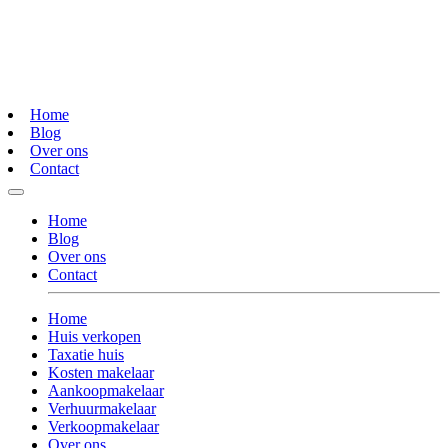
Home
Blog
Over ons
Contact
Home
Blog
Over ons
Contact
Home
Huis verkopen
Taxatie huis
Kosten makelaar
Aankoopmakelaar
Verhuurmakelaar
Verkoopmakelaar
Over ons