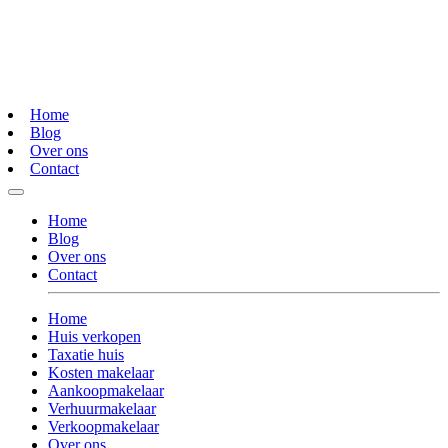
Home
Blog
Over ons
Contact
Home
Blog
Over ons
Contact
Home
Huis verkopen
Taxatie huis
Kosten makelaar
Aankoopmakelaar
Verhuurmakelaar
Verkoopmakelaar
Over ons