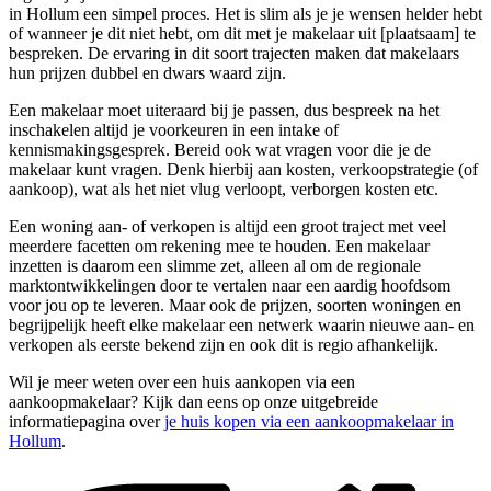
in Hollum een simpel proces. Het is slim als je je wensen helder hebt
of wanneer je dit niet hebt, om dit met je makelaar uit [plaatsaam] te
bespreken. De ervaring in dit soort trajecten maken dat makelaars
hun prijzen dubbel en dwars waard zijn.
Een makelaar moet uiteraard bij je passen, dus bespreek na het
inschakelen altijd je voorkeuren in een intake of
kennismakingsgesprek. Bereid ook wat vragen voor die je de
makelaar kunt vragen. Denk hierbij aan kosten, verkoopstrategie (of
aankoop), wat als het niet vlug verloopt, verborgen kosten etc.
Een woning aan- of verkopen is altijd een groot traject met veel
meerdere facetten om rekening mee te houden. Een makelaar
inzetten is daarom een slimme zet, alleen al om de regionale
marktontwikkelingen door te vertalen naar een aardig hoofdsom
voor jou op te leveren. Maar ook de prijzen, soorten woningen en
begrijpelijk heeft elke makelaar een netwerk waarin nieuwe aan- en
verkopen als eerste bekend zijn en ook dit is regio afhankelijk.
Wil je meer weten over een huis aankopen via een
aankoopmakelaar? Kijk dan eens op onze uitgebreide
informatiepagina over
je huis kopen via een aankoopmakelaar in
Hollum
.