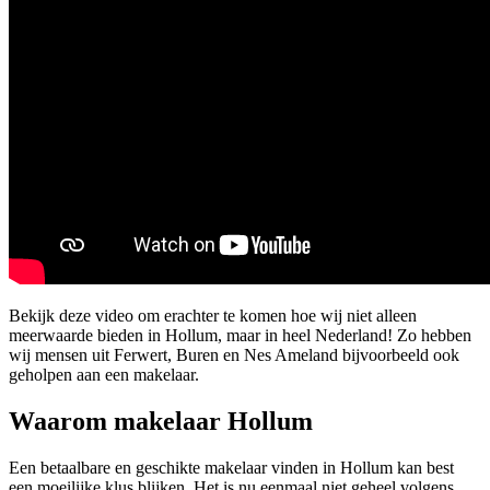
Bekijk deze video om erachter te komen hoe wij niet alleen
meerwaarde bieden in Hollum, maar in heel Nederland! Zo hebben
wij mensen uit Ferwert, Buren en Nes Ameland bijvoorbeeld ook
geholpen aan een makelaar.
Waarom makelaar Hollum
Een betaalbare en geschikte makelaar vinden in Hollum kan best
een moeilijke klus blijken. Het is nu eenmaal niet geheel volgens