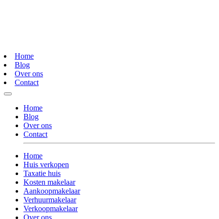
Home
Blog
Over ons
Contact
Home
Blog
Over ons
Contact
Home
Huis verkopen
Taxatie huis
Kosten makelaar
Aankoopmakelaar
Verhuurmakelaar
Verkoopmakelaar
Over ons