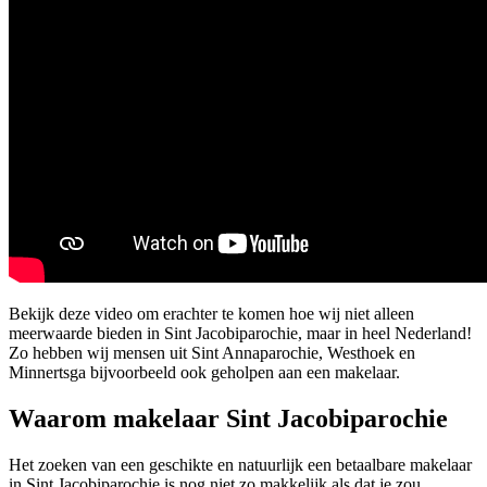
Bekijk deze video om erachter te komen hoe wij niet alleen
meerwaarde bieden in Sint Jacobiparochie, maar in heel Nederland!
Zo hebben wij mensen uit Sint Annaparochie, Westhoek en
Minnertsga bijvoorbeeld ook geholpen aan een makelaar.
Waarom makelaar Sint Jacobiparochie
Het zoeken van een geschikte en natuurlijk een betaalbare makelaar
in Sint Jacobiparochie is nog niet zo makkelijk als dat je zou