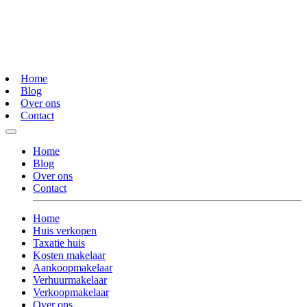
Home
Blog
Over ons
Contact
Home
Blog
Over ons
Contact
Home
Huis verkopen
Taxatie huis
Kosten makelaar
Aankoopmakelaar
Verhuurmakelaar
Verkoopmakelaar
Over ons