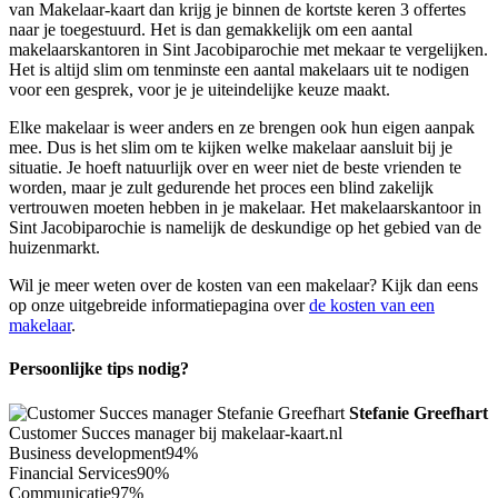
van Makelaar-kaart dan krijg je binnen de kortste keren 3 offertes
naar je toegestuurd. Het is dan gemakkelijk om een aantal
makelaarskantoren in Sint Jacobiparochie met mekaar te vergelijken.
Het is altijd slim om tenminste een aantal makelaars uit te nodigen
voor een gesprek, voor je je uiteindelijke keuze maakt.
Elke makelaar is weer anders en ze brengen ook hun eigen aanpak
mee. Dus is het slim om te kijken welke makelaar aansluit bij je
situatie. Je hoeft natuurlijk over en weer niet de beste vrienden te
worden, maar je zult gedurende het proces een blind zakelijk
vertrouwen moeten hebben in je makelaar. Het makelaarskantoor in
Sint Jacobiparochie is namelijk de deskundige op het gebied van de
huizenmarkt.
Wil je meer weten over de kosten van een makelaar? Kijk dan eens
op onze uitgebreide informatiepagina over
de kosten van een
makelaar
.
Persoonlijke tips nodig?
Stefanie Greefhart
Customer Succes manager bij makelaar-kaart.nl
Business development
94%
Financial Services
90%
Communicatie
97%