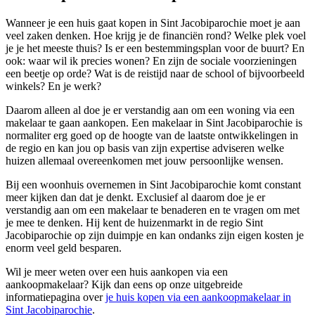
Wanneer je een huis gaat kopen in Sint Jacobiparochie moet je aan
veel zaken denken. Hoe krijg je de financiën rond? Welke plek voel
je je het meeste thuis? Is er een bestemmingsplan voor de buurt? En
ook: waar wil ik precies wonen? En zijn de sociale voorzieningen
een beetje op orde? Wat is de reistijd naar de school of bijvoorbeeld
winkels? En je werk?
Daarom alleen al doe je er verstandig aan om een woning via een
makelaar te gaan aankopen. Een makelaar in Sint Jacobiparochie is
normaliter erg goed op de hoogte van de laatste ontwikkelingen in
de regio en kan jou op basis van zijn expertise adviseren welke
huizen allemaal overeenkomen met jouw persoonlijke wensen.
Bij een woonhuis overnemen in Sint Jacobiparochie komt constant
meer kijken dan dat je denkt. Exclusief al daarom doe je er
verstandig aan om een makelaar te benaderen en te vragen om met
je mee te denken. Hij kent de huizenmarkt in de regio Sint
Jacobiparochie op zijn duimpje en kan ondanks zijn eigen kosten je
enorm veel geld besparen.
Wil je meer weten over een huis aankopen via een
aankoopmakelaar? Kijk dan eens op onze uitgebreide
informatiepagina over
je huis kopen via een aankoopmakelaar in
Sint Jacobiparochie
.