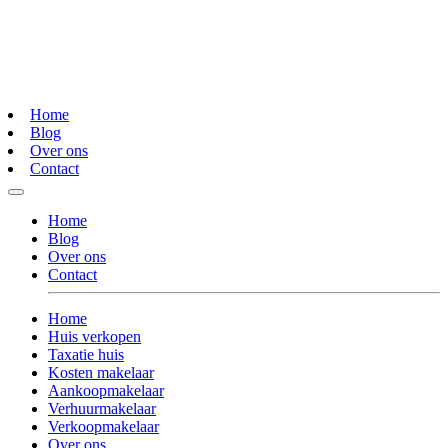
Home
Blog
Over ons
Contact
Home
Blog
Over ons
Contact
Home
Huis verkopen
Taxatie huis
Kosten makelaar
Aankoopmakelaar
Verhuurmakelaar
Verkoopmakelaar
Over ons