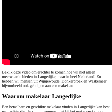
Bekijk deze video om erachter te komen hoe wij niet alleen
meerwaarde bieden in Langedijke, maar in heel Nederland! Zo
hebben wij mensen uit Wijnjewoude, Donkerbroek en Waskemeer
bijvoorbeeld ook geholpen aan een makelaar.
Waarom makelaar Langedijke
Een betaalbare en geschikte makelaar vinden in Langedijke kan best
een lastige zijn. Je kunt nu eenmaal niet bij het makelaarskantoor