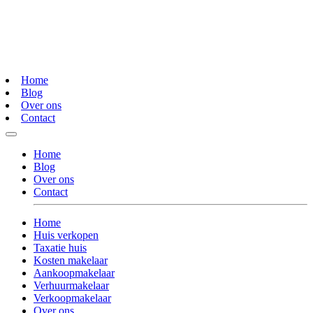
Home
Blog
Over ons
Contact
Home
Blog
Over ons
Contact
Home
Huis verkopen
Taxatie huis
Kosten makelaar
Aankoopmakelaar
Verhuurmakelaar
Verkoopmakelaar
Over ons