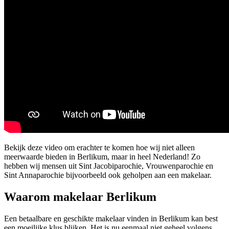
Bekijk deze video om erachter te komen hoe wij niet alleen
meerwaarde bieden in Berlikum, maar in heel Nederland! Zo
hebben wij mensen uit Sint Jacobiparochie, Vrouwenparochie en
Sint Annaparochie bijvoorbeeld ook geholpen aan een makelaar.
Waarom makelaar Berlikum
Een betaalbare en geschikte makelaar vinden in Berlikum kan best
een moeilijke klus blijken. Het is nu eenmaal niet geheel volgens