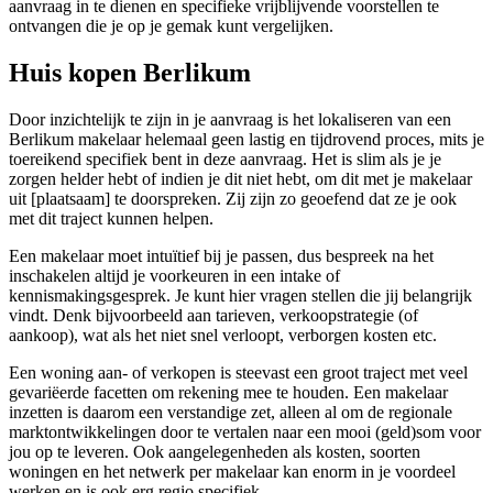
aanvraag in te dienen en specifieke vrijblijvende voorstellen te
ontvangen die je op je gemak kunt vergelijken.
Huis kopen Berlikum
Door inzichtelijk te zijn in je aanvraag is het lokaliseren van een
Berlikum makelaar helemaal geen lastig en tijdrovend proces, mits je
toereikend specifiek bent in deze aanvraag. Het is slim als je je
zorgen helder hebt of indien je dit niet hebt, om dit met je makelaar
uit [plaatsaam] te doorspreken. Zij zijn zo geoefend dat ze je ook
met dit traject kunnen helpen.
Een makelaar moet intuïtief bij je passen, dus bespreek na het
inschakelen altijd je voorkeuren in een intake of
kennismakingsgesprek. Je kunt hier vragen stellen die jij belangrijk
vindt. Denk bijvoorbeeld aan tarieven, verkoopstrategie (of
aankoop), wat als het niet snel verloopt, verborgen kosten etc.
Een woning aan- of verkopen is steevast een groot traject met veel
gevariëerde facetten om rekening mee te houden. Een makelaar
inzetten is daarom een verstandige zet, alleen al om de regionale
marktontwikkelingen door te vertalen naar een mooi (geld)som voor
jou op te leveren. Ook aangelegenheden als kosten, soorten
woningen en het netwerk per makelaar kan enorm in je voordeel
werken en is ook erg regio specifiek.