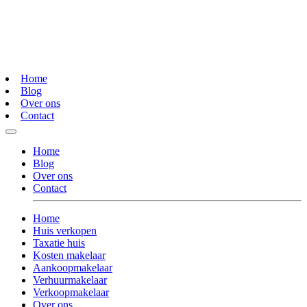
Home
Blog
Over ons
Contact
Home
Blog
Over ons
Contact
Home
Huis verkopen
Taxatie huis
Kosten makelaar
Aankoopmakelaar
Verhuurmakelaar
Verkoopmakelaar
Over ons