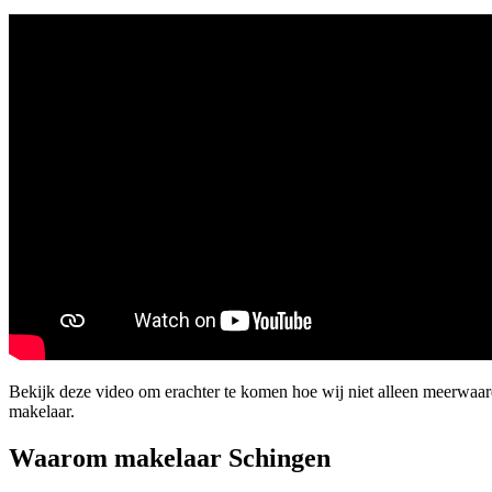
Bekijk deze video om erachter te komen hoe wij niet alleen meerwaa
makelaar.
Waarom makelaar Schingen