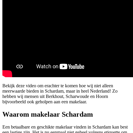
Bekijk deze video om erachter te komen hoe wij niet alleen
meerwaarde bieden in Schardam, maar in heel Nederland! Zo
hebben wij mensen uit Berkhout, Scharwoude en Hoorn
bijvoorbeeld ook geholpen aan een makelaar.
Waarom makelaar Schardam
Een betaalbare en geschikte makelaar vinden in Schardam kan best
een lastige zijn. Het is nu eenmaal niet geheel volgens etiquette om