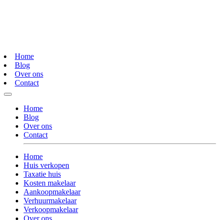
Home
Blog
Over ons
Contact
Home
Blog
Over ons
Contact
Home
Huis verkopen
Taxatie huis
Kosten makelaar
Aankoopmakelaar
Verhuurmakelaar
Verkoopmakelaar
Over ons