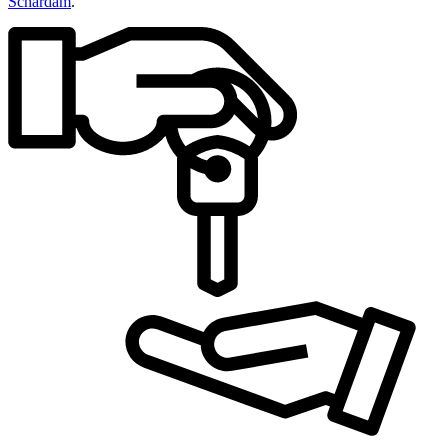
Schardam
.