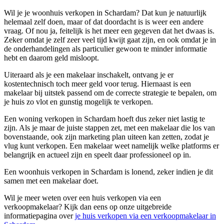
Wil je je woonhuis verkopen in Schardam? Dat kun je natuurlijk
helemaal zelf doen, maar of dat doordacht is is weer een andere
vraag. Of nou ja, feitelijk is het meer een gegeven dat het dwaas is.
Zeker omdat je zelf zeer veel tijd kwijt gaat zijn, en ook omdat je in
de onderhandelingen als particulier gewoon te minder informatie
hebt en daarom geld misloopt.
Uiteraard als je een makelaar inschakelt, ontvang je er
kostentechnisch toch meer geld voor terug. Hiernaast is een
makelaar bij uitstek passend om de correcte strategie te bepalen, om
je huis zo vlot en gunstig mogelijk te verkopen.
Een woning verkopen in Schardam hoeft dus zeker niet lastig te
zijn. Als je maar de juiste stappen zet, met een makelaar die los van
bovenstaande, ook zijn marketing plan uiteen kan zetten, zodat je
vlug kunt verkopen. Een makelaar weet namelijk welke platforms er
belangrijk en actueel zijn en speelt daar professioneel op in.
Een woonhuis verkopen in Schardam is lonend, zeker indien je dit
samen met een makelaar doet.
Wil je meer weten over een huis verkopen via een
verkoopmakelaar? Kijk dan eens op onze uitgebreide
informatiepagina over
je huis verkopen via een verkoopmakelaar in