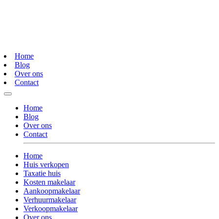
Home
Blog
Over ons
Contact
Home
Blog
Over ons
Contact
Home
Huis verkopen
Taxatie huis
Kosten makelaar
Aankoopmakelaar
Verhuurmakelaar
Verkoopmakelaar
Over ons