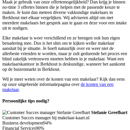
Maak je gebruik van onze offertemogelijkheid? Dan krijg je binnen
no-time 3 offertes binnen die je helpen met de passende keuze te
maken. Je kunt dan meteen diverse vakkundige makelaars in
Berkhout met elkaar vergelijken. Wij adviseren altijd om met
meerdere makelaars het gesprek aan te gaan en deze voor een intake
uit te nodigen.
Elke makelaar is weer verschillend en ze brengen ook hun eigen
benadering mee. Dus is het slim om te kijken welke makelaar
aansluit bij je situatie. Je hoeft natuurlijk over en weer niet de
allerbeste vrienden te worden, maar je zult gedurende het proces een
blind zakelijk vertrouwen moeten hebben in je makelaar. Want een
makelaarskantoor in Berkhout is deskundige, wanneer het aankomt
op de huizenmarkt in Berkhout.
Wil je meer weten over de kosten van een makelaar? Kijk dan eens
op onze uitgebreide informatiepagina over
de kosten van een
makelaar
.
Persoonlijke tips nodig?
Stefanie Greefhart
Customer Succes manager bij makelaar-kaart.nl
Business development
94%
Financial Services
90%