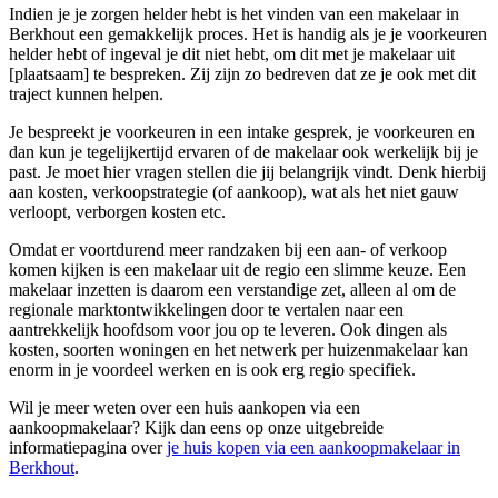
Indien je je zorgen helder hebt is het vinden van een makelaar in
Berkhout een gemakkelijk proces. Het is handig als je je voorkeuren
helder hebt of ingeval je dit niet hebt, om dit met je makelaar uit
[plaatsaam] te bespreken. Zij zijn zo bedreven dat ze je ook met dit
traject kunnen helpen.
Je bespreekt je voorkeuren in een intake gesprek, je voorkeuren en
dan kun je tegelijkertijd ervaren of de makelaar ook werkelijk bij je
past. Je moet hier vragen stellen die jij belangrijk vindt. Denk hierbij
aan kosten, verkoopstrategie (of aankoop), wat als het niet gauw
verloopt, verborgen kosten etc.
Omdat er voortdurend meer randzaken bij een aan- of verkoop
komen kijken is een makelaar uit de regio een slimme keuze. Een
makelaar inzetten is daarom een verstandige zet, alleen al om de
regionale marktontwikkelingen door te vertalen naar een
aantrekkelijk hoofdsom voor jou op te leveren. Ook dingen als
kosten, soorten woningen en het netwerk per huizenmakelaar kan
enorm in je voordeel werken en is ook erg regio specifiek.
Wil je meer weten over een huis aankopen via een
aankoopmakelaar? Kijk dan eens op onze uitgebreide
informatiepagina over
je huis kopen via een aankoopmakelaar in
Berkhout
.