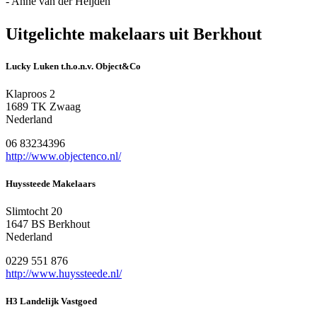
- Anne van der Heijden
Uitgelichte makelaars uit Berkhout
Lucky Luken t.h.o.n.v. Object&Co
Klaproos 2
1689 TK Zwaag
Nederland
06 83234396
http://www.objectenco.nl/
Huyssteede Makelaars
Slimtocht 20
1647 BS Berkhout
Nederland
0229 551 876
http://www.huyssteede.nl/
H3 Landelijk Vastgoed