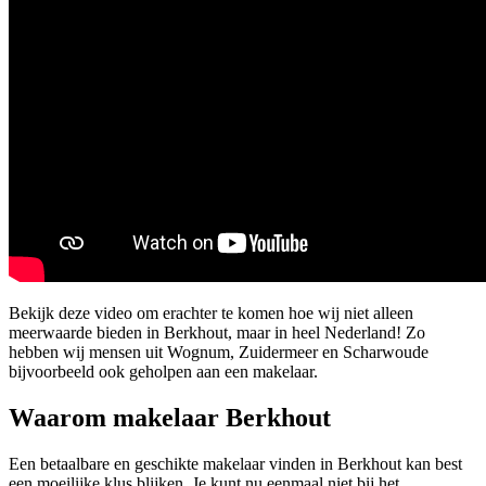
Bekijk deze video om erachter te komen hoe wij niet alleen
meerwaarde bieden in Berkhout, maar in heel Nederland! Zo
hebben wij mensen uit Wognum, Zuidermeer en Scharwoude
bijvoorbeeld ook geholpen aan een makelaar.
Waarom makelaar Berkhout
Een betaalbare en geschikte makelaar vinden in Berkhout kan best
een moeilijke klus blijken. Je kunt nu eenmaal niet bij het