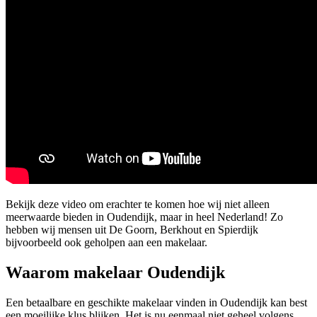
Bekijk deze video om erachter te komen hoe wij niet alleen
meerwaarde bieden in Oudendijk, maar in heel Nederland! Zo
hebben wij mensen uit De Goorn, Berkhout en Spierdijk
bijvoorbeeld ook geholpen aan een makelaar.
Waarom makelaar Oudendijk
Een betaalbare en geschikte makelaar vinden in Oudendijk kan best
een moeilijke klus blijken. Het is nu eenmaal niet geheel volgens