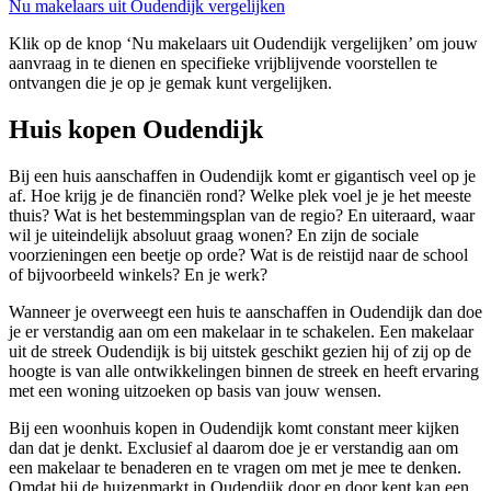
Nu makelaars uit Oudendijk vergelijken
Klik op de knop ‘Nu makelaars uit Oudendijk vergelijken’ om jouw
aanvraag in te dienen en specifieke vrijblijvende voorstellen te
ontvangen die je op je gemak kunt vergelijken.
Huis kopen Oudendijk
Bij een huis aanschaffen in Oudendijk komt er gigantisch veel op je
af. Hoe krijg je de financiën rond? Welke plek voel je je het meeste
thuis? Wat is het bestemmingsplan van de regio? En uiteraard, waar
wil je uiteindelijk absoluut graag wonen? En zijn de sociale
voorzieningen een beetje op orde? Wat is de reistijd naar de school
of bijvoorbeeld winkels? En je werk?
Wanneer je overweegt een huis te aanschaffen in Oudendijk dan doe
je er verstandig aan om een makelaar in te schakelen. Een makelaar
uit de streek Oudendijk is bij uitstek geschikt gezien hij of zij op de
hoogte is van alle ontwikkelingen binnen de streek en heeft ervaring
met een woning uitzoeken op basis van jouw wensen.
Bij een woonhuis kopen in Oudendijk komt constant meer kijken
dan dat je denkt. Exclusief al daarom doe je er verstandig aan om
een makelaar te benaderen en te vragen om met je mee te denken.
Omdat hij de huizenmarkt in Oudendijk door en door kent kan een