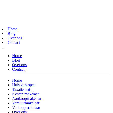
Home
Blog
Over ons
Contact
Home
Blog
Over ons
Contact
Home
Huis verkopen
Taxatie huis
Kosten makelaar
Aankoopmakelaar
Verhuurmakelaar
Verkoopmakelaar
Over ons