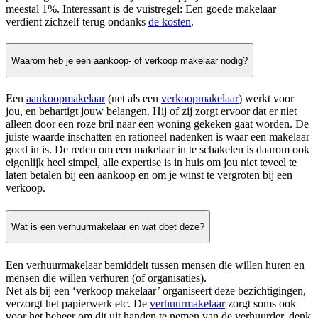
meestal 1%. Interessant is de vuistregel: Een goede makelaar
verdient zichzelf terug ondanks
de kosten
.
Waarom heb je een aankoop- of verkoop makelaar nodig?
Een
aankoopmakelaar
(net als een
verkoopmakelaar
) werkt voor
jou, en behartigt jouw belangen. Hij of zij zorgt ervoor dat er niet
alleen door een roze bril naar een woning gekeken gaat worden. De
juiste waarde inschatten en rationeel nadenken is waar een makelaar
goed in is. De reden om een makelaar in te schakelen is daarom ook
eigenlijk heel simpel, alle expertise is in huis om jou niet teveel te
laten betalen bij een aankoop en om je winst te vergroten bij een
verkoop.
Wat is een verhuurmakelaar en wat doet deze?
Een verhuurmakelaar bemiddelt tussen mensen die willen huren en
mensen die willen verhuren (of organisaties).
Net als bij een ‘verkoop makelaar’ organiseert deze bezichtigingen,
verzorgt het papierwerk etc. De
verhuurmakelaar
zorgt soms ook
voor het beheer om dit uit handen te nemen van de verhuurder, denk