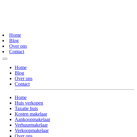
Home
Blog
Over ons
Contact
Home
Blog
Over ons
Contact
Home
Huis verkopen
Taxatie huis
Kosten makelaar
Aankoopmakelaar
Verhuurmakelaar
Verkoopmakelaar
Over ons