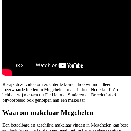
Bekijk deze video om erachter te komen hoe wij niet alleen
meerwaarde bieden in Megchelen, maar in heel Nederland! Zo
hebben wij mensen uit De Heurne, Sinderen en Breedenbroek
bijvoorbeeld ook geholpen aan een makelaar.
Waarom makelaar Megchelen
Een betaalbare en geschikte makelaar vinden in Megchelen kan best
een lastige zijn. Je kunt nu eenmaal niet bij het makelaarskantoor