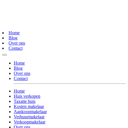
Home
Blog
Over ons
Contact
Home
Blog
Over ons
Contact
Home
Huis verkopen
Taxatie huis
Kosten makelaar
Aankoopmakelaar
Verhuurmakelaar
Verkoopmakelaar
Over ons