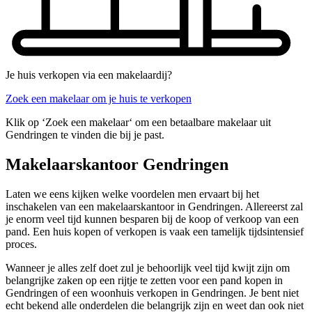
Je huis verkopen via een makelaardij?
Zoek een makelaar om je huis te verkopen
Klik op ‘Zoek een makelaar‘ om een betaalbare makelaar uit
Gendringen te vinden die bij je past.
Makelaarskantoor Gendringen
Laten we eens kijken welke voordelen men ervaart bij het
inschakelen van een makelaarskantoor in Gendringen. Allereerst zal
je enorm veel tijd kunnen besparen bij de koop of verkoop van een
pand. Een huis kopen of verkopen is vaak een tamelijk tijdsintensief
proces.
Wanneer je alles zelf doet zul je behoorlijk veel tijd kwijt zijn om
belangrijke zaken op een rijtje te zetten voor een pand kopen in
Gendringen of een woonhuis verkopen in Gendringen. Je bent niet
echt bekend alle onderdelen die belangrijk zijn en weet dan ook niet