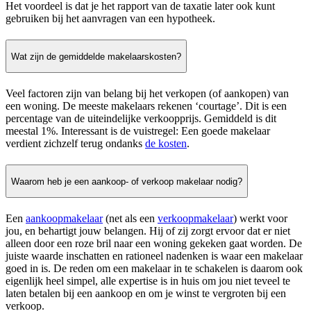
Het voordeel is dat je het rapport van de taxatie later ook kunt
gebruiken bij het aanvragen van een hypotheek.
Wat zijn de gemiddelde makelaarskosten?
Veel factoren zijn van belang bij het verkopen (of aankopen) van
een woning. De meeste makelaars rekenen ‘courtage’. Dit is een
percentage van de uiteindelijke verkoopprijs. Gemiddeld is dit
meestal 1%. Interessant is de vuistregel: Een goede makelaar
verdient zichzelf terug ondanks
de kosten
.
Waarom heb je een aankoop- of verkoop makelaar nodig?
Een
aankoopmakelaar
(net als een
verkoopmakelaar
) werkt voor
jou, en behartigt jouw belangen. Hij of zij zorgt ervoor dat er niet
alleen door een roze bril naar een woning gekeken gaat worden. De
juiste waarde inschatten en rationeel nadenken is waar een makelaar
goed in is. De reden om een makelaar in te schakelen is daarom ook
eigenlijk heel simpel, alle expertise is in huis om jou niet teveel te
laten betalen bij een aankoop en om je winst te vergroten bij een
verkoop.