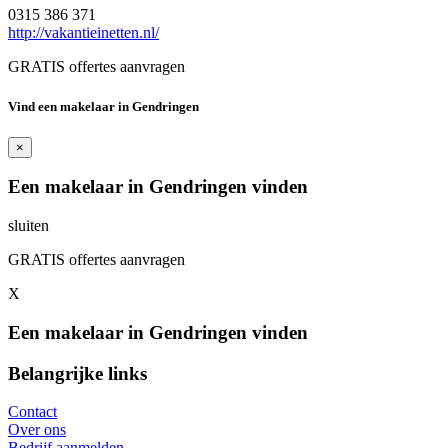
0315 386 371
http://vakantieinetten.nl/
GRATIS offertes aanvragen
Vind een makelaar in Gendringen
×
Een makelaar in Gendringen vinden
sluiten
GRATIS offertes aanvragen
X
Een makelaar in Gendringen vinden
Belangrijke links
Contact
Over ons
Bedrijf aanmelden