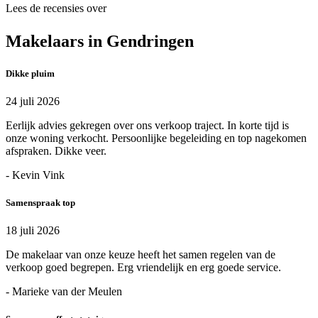
Lees de recensies over
Makelaars in Gendringen
Dikke pluim
24 juli 2026
Eerlijk advies gekregen over ons verkoop traject. In korte tijd is
onze woning verkocht. Persoonlijke begeleiding en top nagekomen
afspraken. Dikke veer.
- Kevin Vink
Samenspraak top
18 juli 2026
De makelaar van onze keuze heeft het samen regelen van de
verkoop goed begrepen. Erg vriendelijk en erg goede service.
- Marieke van der Meulen