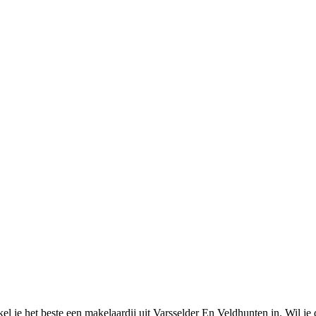
kel je het beste een makelaardij uit Varsselder En Veldhunten in. Wil