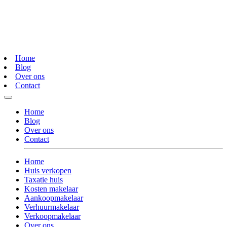
Home
Blog
Over ons
Contact
Home
Blog
Over ons
Contact
Home
Huis verkopen
Taxatie huis
Kosten makelaar
Aankoopmakelaar
Verhuurmakelaar
Verkoopmakelaar
Over ons