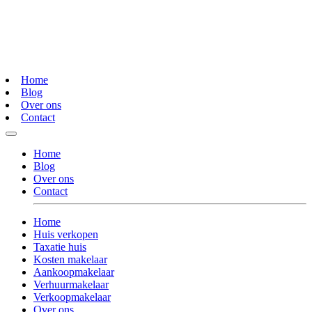
Home
Blog
Over ons
Contact
Home
Blog
Over ons
Contact
Home
Huis verkopen
Taxatie huis
Kosten makelaar
Aankoopmakelaar
Verhuurmakelaar
Verkoopmakelaar
Over ons