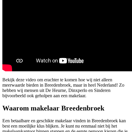
Bekijk deze video om erachter te komen hoe wij niet alleen
meerwaarde bieden in Breedenbroek, maar in heel Nederland! Zo
hebben wij mensen uit De Heurne, Dinxperlo en Sinderen
bijvoorbeeld ook geholpen aan een makelaar.
Waarom makelaar Breedenbroek
Een betaalbare en geschikte makelaar vinden in Breedenbroek kan
best een moeilijke klus blijken. Je kunt nu eenmaal niet bij het
makelaarskantoor binnen stappen en de eerste persoon kiezen die je