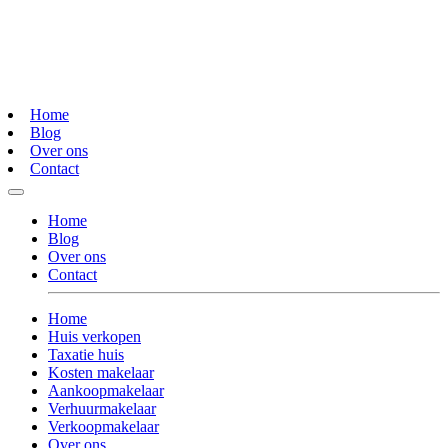
Home
Blog
Over ons
Contact
Home
Blog
Over ons
Contact
Home
Huis verkopen
Taxatie huis
Kosten makelaar
Aankoopmakelaar
Verhuurmakelaar
Verkoopmakelaar
Over ons