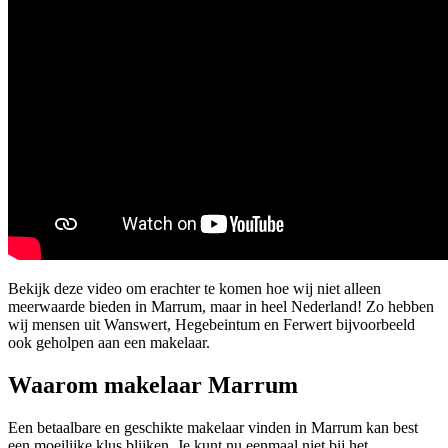
Bekijk deze video om erachter te komen hoe wij niet alleen
meerwaarde bieden in Marrum, maar in heel Nederland! Zo hebben
wij mensen uit Wanswert, Hegebeintum en Ferwert bijvoorbeeld
ook geholpen aan een makelaar.
Waarom makelaar Marrum
Een betaalbare en geschikte makelaar vinden in Marrum kan best
een moeilijke klus blijken. Je kunt nu eenmaal niet bij het