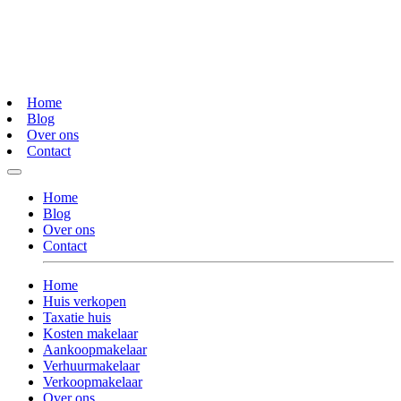
Home
Blog
Over ons
Contact
Home
Blog
Over ons
Contact
Home
Huis verkopen
Taxatie huis
Kosten makelaar
Aankoopmakelaar
Verhuurmakelaar
Verkoopmakelaar
Over ons