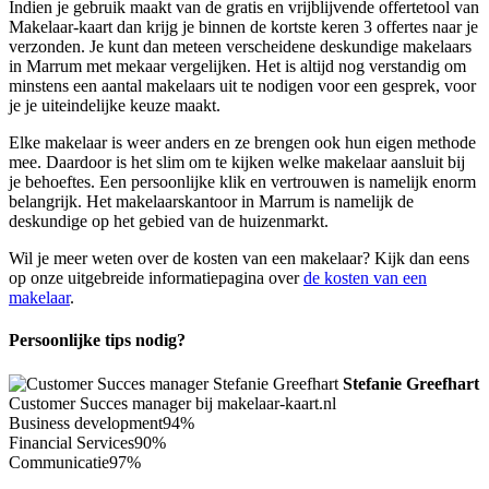
Indien je gebruik maakt van de gratis en vrijblijvende offertetool van
Makelaar-kaart dan krijg je binnen de kortste keren 3 offertes naar je
verzonden. Je kunt dan meteen verscheidene deskundige makelaars
in Marrum met mekaar vergelijken. Het is altijd nog verstandig om
minstens een aantal makelaars uit te nodigen voor een gesprek, voor
je je uiteindelijke keuze maakt.
Elke makelaar is weer anders en ze brengen ook hun eigen methode
mee. Daardoor is het slim om te kijken welke makelaar aansluit bij
je behoeftes. Een persoonlijke klik en vertrouwen is namelijk enorm
belangrijk. Het makelaarskantoor in Marrum is namelijk de
deskundige op het gebied van de huizenmarkt.
Wil je meer weten over de kosten van een makelaar? Kijk dan eens
op onze uitgebreide informatiepagina over
de kosten van een
makelaar
.
Persoonlijke tips nodig?
Stefanie Greefhart
Customer Succes manager bij makelaar-kaart.nl
Business development
94%
Financial Services
90%
Communicatie
97%