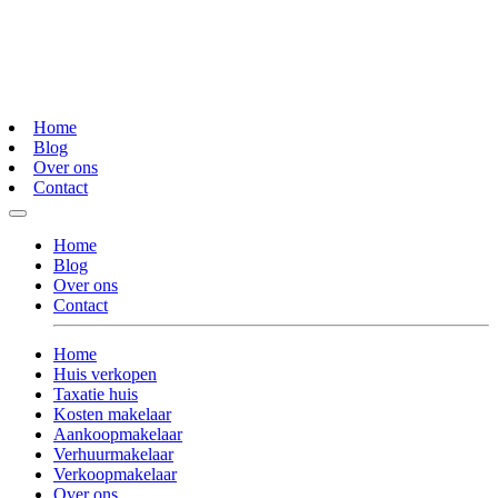
Home
Blog
Over ons
Contact
Home
Blog
Over ons
Contact
Home
Huis verkopen
Taxatie huis
Kosten makelaar
Aankoopmakelaar
Verhuurmakelaar
Verkoopmakelaar
Over ons