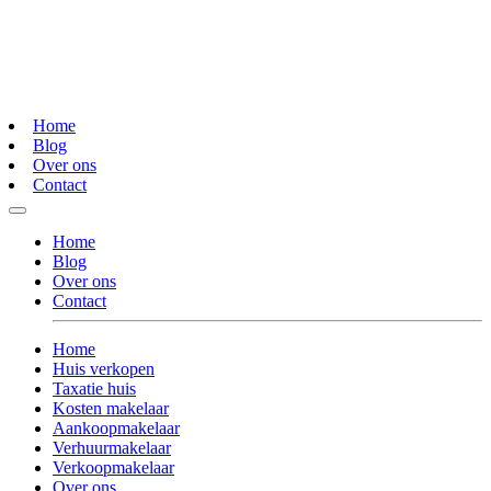
Home
Blog
Over ons
Contact
Home
Blog
Over ons
Contact
Home
Huis verkopen
Taxatie huis
Kosten makelaar
Aankoopmakelaar
Verhuurmakelaar
Verkoopmakelaar
Over ons