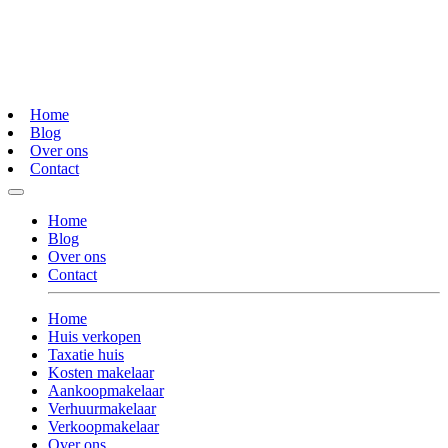
Home
Blog
Over ons
Contact
Home
Blog
Over ons
Contact
Home
Huis verkopen
Taxatie huis
Kosten makelaar
Aankoopmakelaar
Verhuurmakelaar
Verkoopmakelaar
Over ons