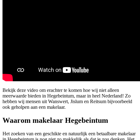
Bekijk deze video om erachter te komen hoe wij niet alleen
meerwaarde bieden in Hegebeintum, maar in heel Nederland! Zo
hebben wij mensen uit Wanswert, Jislum en Reitsum bijvoorbeeld
ook geholpen aan een makelaar.
Waarom makelaar Hegebeintum
Het zoeken van een geschikte en natuurlijk een betaalbare makelaar
in Hegebeintum is nog niet zo makkelijk als dat je zou denken. Het