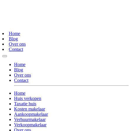
Home
Blog
Over ons
Contact
Home
Blog
Over ons
Contact
Home
Huis verkopen
Taxatie huis
Kosten makelaar
Aankoopmakelaar
Verhuurmakelaar
Verkoopmakelaar
Over ons