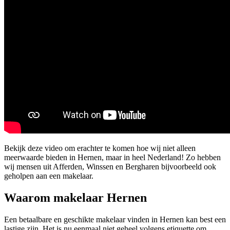
Bekijk deze video om erachter te komen hoe wij niet alleen
meerwaarde bieden in Hernen, maar in heel Nederland! Zo hebben
wij mensen uit Afferden, Winssen en Bergharen bijvoorbeeld ook
geholpen aan een makelaar.
Waarom makelaar Hernen
Een betaalbare en geschikte makelaar vinden in Hernen kan best een
lastige zijn. Het is nu eenmaal niet geheel volgens etiquette om