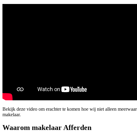
Bekijk deze video om erachter te komen hoe wij niet alleen meerwaar
makelaar.
Waarom makelaar Afferden