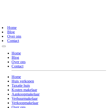
Home
Blog
Over ons
Contact
Home
Blog
Over ons
Contact
Home
Huis verkopen
Taxatie huis
Kosten makelaar
Aankoopmakelaar
Verhuurmakelaar
Verkoopmakelaar
Over ons