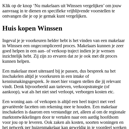
Klik op de knop ‘Nu makelaars uit Winssen vergelijken’ om jouw
aanvraag in te dienen en specifieke vrijblijvende voorstellen te
ontvangen die je op je gemak kunt vergelijken.
Huis kopen Winssen
Ingeval je je voorkeuren helder hebt is het vinden van een makelaar
in Winssen een ongecompliceerd proces. Makelaars kunnen je zeer
goed helpen in een aan- of verkoop traject indien je je wensen
inzichtelijk hebt. Zij zijn zo ervaren dat ze je ook met dit proces
kunnen helpen.
Een makelaar moet uiteraard bij je passen, dus bespreek na het
inschakelen altijd je voorkeuren in een intake of
kennismakingsgesprek. Je moet hier vragen stellen die jij relevant
vindt. Denk bijvoorbeeld aan tarieven, verkoopstrategie (of
aankoop), wat als het niet snel verloopt, verborgen kosten etc.
Een woning aan- of verkopen is altijd een heel traject met veel
gevariëerde facetten om rekening mee te houden. Een makelaar
inschakelen is daarom een verstandige zet, alleen al om de regionale
marktontwikkelingen door te vertalen naar een aardig hoofdsom
voor jou op te leveren. Ook zaken als kosten, soorten woningen en
het netwerk per huizenmakelaar kan geweldig in je voordeel werken