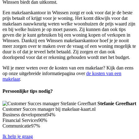
Winssen biedt dan uitkomst.
Een makelaarskantoor in Winssen zorgt er ook voor dat je de beste
prijs betaalt of krijgt voor je woning. Het komt dikwijls voor dat
makelaars nauwkeurig weten welke woonhuizen de prijs waard zijn
en bij welke huizen je op moet passen. Zij kunnen dan ook tips
geven die je kunt gebruiken bij een woning kopen of verkopen in
Winssen. Dankzij een Winssen makelaarskantoor hoef je je nooit
meer zorgen over te maken over de vraag of een woning mogelijk te
duur is of dat je teveel hebt betaald. Zij zorgen er dan ook
doorlopend voor dat er rekening gehouden wordt met het budget.
Wil je meer weten over de kosten van een makelaar? Kijk dan eens
op onze uitgebreide informatiepagina over
de kosten van een
makelaar
.
Persoonlijke tips nodig?
Stefanie Greefhart
Customer Succes manager bij makelaar-kaart.nl
Business development
94%
Financial Services
90%
Communicatie
97%
Ik help je graag