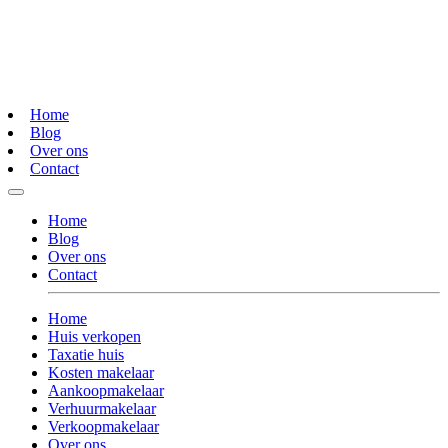
Home
Blog
Over ons
Contact
Home
Blog
Over ons
Contact
Home
Huis verkopen
Taxatie huis
Kosten makelaar
Aankoopmakelaar
Verhuurmakelaar
Verkoopmakelaar
Over ons