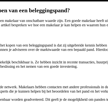
open van een beleggingspand?
een makelaar van onschatbare waarde zijn. Een goede makelaar heeft ui
dit artikel bespreken we hoe een makelaar je kan helpen en waarom hun 
 het kopen van een beleggingspand is dat zij uitgebreide kennis hebben
kunnen je adviseren over de marktwaarde van een bepaald pand. Hierdoor
ekelijk beschikbaar is. Ze hebben inzicht in recente transacties, huurpr
beslissing en het nemen van een goede investering.
e netwerk. Makelaars hebben contacten met andere professionals in de 
erts die je kunnen helpen bij het beoordelen van het pand en het verkr
penbaar worden geadverteerd. Dit geeft je de mogelijkheid om panden te