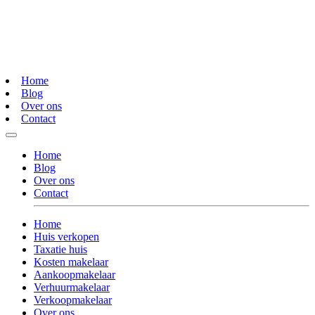
Home
Blog
Over ons
Contact
Home
Blog
Over ons
Contact
Home
Huis verkopen
Taxatie huis
Kosten makelaar
Aankoopmakelaar
Verhuurmakelaar
Verkoopmakelaar
Over ons