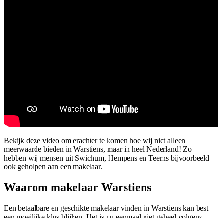
Bekijk deze video om erachter te komen hoe wij niet alleen
meerwaarde bieden in Warstiens, maar in heel Nederland! Zo
hebben wij mensen uit Swichum, Hempens en Teerns bijvoorbeeld
ook geholpen aan een makelaar.
Waarom makelaar Warstiens
Een betaalbare en geschikte makelaar vinden in Warstiens kan best
een moeilijke klus blijken. Het is nu eenmaal niet geheel volgens