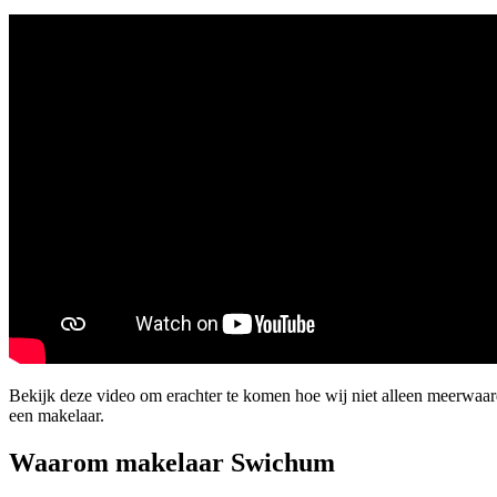
Bekijk deze video om erachter te komen hoe wij niet alleen meerwaa
een makelaar.
Waarom makelaar Swichum