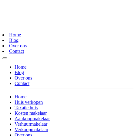
Home
Blog
Over ons
Contact
Home
Blog
Over ons
Contact
Home
Huis verkopen
Taxatie huis
Kosten makelaar
Aankoopmakelaar
Verhuurmakelaar
Verkoopmakelaar
Over ons