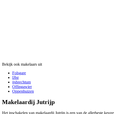
Bekijk ook makelaars uit
Folsgare
IJlst
ijsbrechtum
Offingawier
Oppenhuizen
Makelaardij Jutrijp
Het inschakelen van makelaardij Jutrijp is een van de allerbeste keu