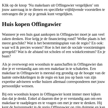
Klik op de knop ‘Nu makelaars uit Offingawier vergelijken’ om
jouw aanvraag in te dienen en specifieke vrijblijvende voorstellen te
ontvangen die je op je gemak kunt vergelijken.
Huis kopen Offingawier
Wanneer je een huis gaat aankopen in Offingawier moet je aan veel
zaken denken. Hoe krijg je de financiering rond? Welke plaats is het
meest geschikt? Wat is het bestemmingsplan van de regio? En ook:
waar wil ik precies wonen? Hoe is het met de sociale voorzieningen
geregeld? Wat is de afstand tot scholen of een winkelcentrum? En je
baan?
Als je overweegt een woonhuis te aanschaffen in Offingawier dan
doe je er verstandig aan om een makelaar in te schakelen. Een
makelaar in Offingawier is meestal erg grondig op de hoogte van de
laatste ontwikkelingen in de regio en kan jou op basis van zijn
expertise adviseren welke huizen allemaal corresponderen met jouw
persoonlijke wensen.
Bij een woonhuis kopen in Offingawier komt immer meer kijken
dan dat je denkt. Enkel al daarom doe je er verstandig aan om een
makelaar te raadplegen en te vragen om met je mee te denken. Hij
kent de huizenmarkt in de regio Offingawier op zijn duimpje en kan