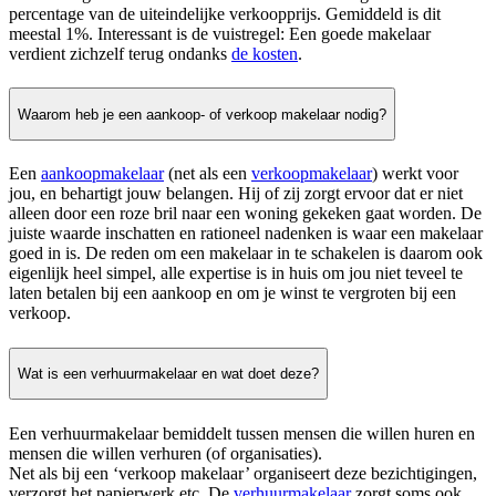
percentage van de uiteindelijke verkoopprijs. Gemiddeld is dit
meestal 1%. Interessant is de vuistregel: Een goede makelaar
verdient zichzelf terug ondanks
de kosten
.
Waarom heb je een aankoop- of verkoop makelaar nodig?
Een
aankoopmakelaar
(net als een
verkoopmakelaar
) werkt voor
jou, en behartigt jouw belangen. Hij of zij zorgt ervoor dat er niet
alleen door een roze bril naar een woning gekeken gaat worden. De
juiste waarde inschatten en rationeel nadenken is waar een makelaar
goed in is. De reden om een makelaar in te schakelen is daarom ook
eigenlijk heel simpel, alle expertise is in huis om jou niet teveel te
laten betalen bij een aankoop en om je winst te vergroten bij een
verkoop.
Wat is een verhuurmakelaar en wat doet deze?
Een verhuurmakelaar bemiddelt tussen mensen die willen huren en
mensen die willen verhuren (of organisaties).
Net als bij een ‘verkoop makelaar’ organiseert deze bezichtigingen,
verzorgt het papierwerk etc. De
verhuurmakelaar
zorgt soms ook