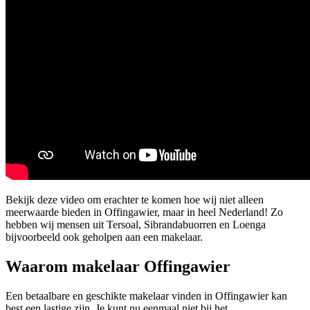
Bekijk deze video om erachter te komen hoe wij niet alleen
meerwaarde bieden in Offingawier, maar in heel Nederland! Zo
hebben wij mensen uit Tersoal, Sibrandabuorren en Loenga
bijvoorbeeld ook geholpen aan een makelaar.
Waarom makelaar Offingawier
Een betaalbare en geschikte makelaar vinden in Offingawier kan
best een lastige zijn. Je kunt nu eenmaal niet bij het