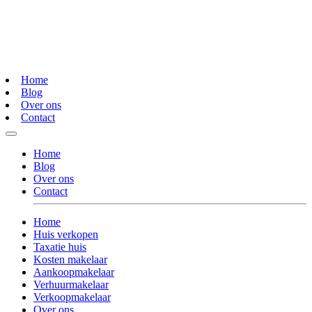
Home
Blog
Over ons
Contact
Home
Blog
Over ons
Contact
Home
Huis verkopen
Taxatie huis
Kosten makelaar
Aankoopmakelaar
Verhuurmakelaar
Verkoopmakelaar
Over ons