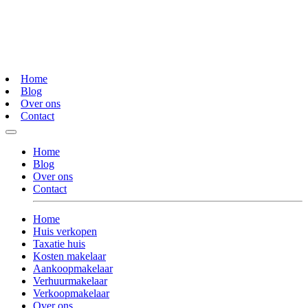
Home
Blog
Over ons
Contact
Home
Blog
Over ons
Contact
Home
Huis verkopen
Taxatie huis
Kosten makelaar
Aankoopmakelaar
Verhuurmakelaar
Verkoopmakelaar
Over ons