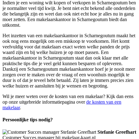
Indien je een woning wilt kopen of verkopen in Scharnegoutum ben
je normaliter veel tijd kwijt. Je bent niet echt bekend alle onderdelen
die belangrijk zijn en weet dan ook niet echt hoe je alles nu in gang
moet zetten. Een makelaarskantoor in Scharnegoutum biedt dan
uitkomst.
Het inzetten van een makelaarskantoor in Scharnegoutum maakt het
ook nog eens mogelijk om een miskoop te voorkomen. Het komt
veelvuldig voor dat makelaars exact weten welke panden de prijs
waard zijn en bij welke huizen je op moet passen. Een
makelaarskantoor in Scharnegoutum staat dan ook klaar met alle
praktische tips die je veel geld kunnen besparen of opleveren.
Dankzij een Scharnegoutum makelaarskantoor hoef je je nooit meer
zorgen over te maken over de vraag of een woonhuis mogelijk te
duur is of dat je teveel hebt betaald. Zij laten je immers precies zien
welke huizen er aansluiten bij je wensen en begroting.
Wil je meer weten over de kosten van een makelaar? Kijk dan eens
op onze uitgebreide informatiepagina over
de kosten van een
makelaar
.
Persoonlijke tips nodig?
Stefanie Greefhart
Customer Succes manager bij makelaar-kaart.nl