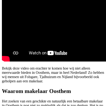
Bekijk deze video om erachter te komen hoe wij niet alleen
meerwaarde bieden in Oosthem, maar in heel Nederland! Zo hebben
wij mensen uit Folsgare, Tjalhuizum en Nijland bijvoorbeeld ook
geholpen aan een makelaar.
Waarom makelaar Oosthem
Het zoeken van een geschikte en natuurlijk een betaalbare makelaar
in Oosthem is nog niet zo makkelijk als dat je zou denken. Het is nu