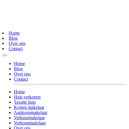
Home
Blog
Over ons
Contact
Home
Blog
Over ons
Contact
Home
Huis verkopen
Taxatie huis
Kosten makelaar
Aankoopmakelaar
Verhuurmakelaar
Verkoopmakelaar
Over ons