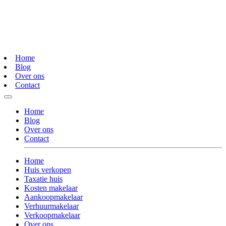
Home
Blog
Over ons
Contact
Home
Blog
Over ons
Contact
Home
Huis verkopen
Taxatie huis
Kosten makelaar
Aankoopmakelaar
Verhuurmakelaar
Verkoopmakelaar
Over ons