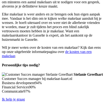
om minstens een aantal makelaars uit te nodigen voor een gesprek,
alvorens je je definitieve keuze maakt.
Elke makelaar is weer anders en ze brengen ook hun eigen aanpak
mee. Vandaar is het slim om te kijken welke makelaar aansluit bij je
wensen. Je hoeft uiteraard over en weer niet de allerbeste vrienden
te worden, maar je zult tijdens het proces een blind zakelijk
vertrouwen moeten hebben in je makelaar. Want een
makelaarskantoor in Gasselte is expert, als het aankomt op de
huizenmarkt in Gasselte.
Wil je meer weten over de kosten van een makelaar? Kijk dan eens
op onze uitgebreide informatiepagina over
de kosten van een
makelaar
.
Persoonlijke tips nodig?
Stefanie Greefhart
Customer Succes manager bij makelaar-kaart.nl
Business development
94%
Financial Services
90%
Communicatie
97%
Ik help je graag