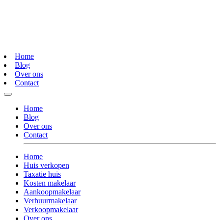
Home
Blog
Over ons
Contact
Home
Blog
Over ons
Contact
Home
Huis verkopen
Taxatie huis
Kosten makelaar
Aankoopmakelaar
Verhuurmakelaar
Verkoopmakelaar
Over ons