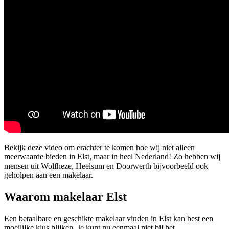
Bekijk deze video om erachter te komen hoe wij niet alleen
meerwaarde bieden in Elst, maar in heel Nederland! Zo hebben wij
mensen uit Wolfheze, Heelsum en Doorwerth bijvoorbeeld ook
geholpen aan een makelaar.
Waarom makelaar Elst
Een betaalbare en geschikte makelaar vinden in Elst kan best een
moeilijke klus blijken. Je kunt nu eenmaal niet bij het