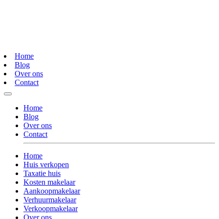
Home
Blog
Over ons
Contact
Home
Blog
Over ons
Contact
Home
Huis verkopen
Taxatie huis
Kosten makelaar
Aankoopmakelaar
Verhuurmakelaar
Verkoopmakelaar
Over ons