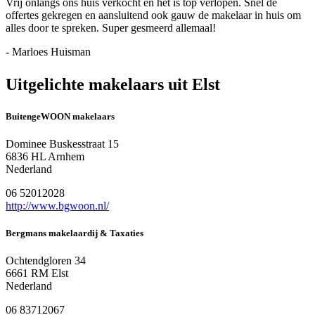
Vrij onlangs ons huis verkocht en het is top verlopen. Snel de
offertes gekregen en aansluitend ook gauw de makelaar in huis om
alles door te spreken. Super gesmeerd allemaal!
- Marloes Huisman
Uitgelichte makelaars uit Elst
BuitengeWOON makelaars
Dominee Buskesstraat 15
6836 HL Arnhem
Nederland
06 52012028
http://www.bgwoon.nl/
Bergmans makelaardij & Taxaties
Ochtendgloren 34
6661 RM Elst
Nederland
06 83712067