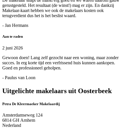
De makelaar snapt de markt erg goed en we waren daarom gauw
gerustgesteld. Het resultaat (de winst!) mag er zijn. En dankzij
Makelaar-kaart hebben we ook de makelaars kosten ook
terugverdient dus het is het beslist waard.
- Jan Hermans
Aan te raden
2 juni 2026
Gewoon doen! Lang zelf gezocht naar een woning, maar zonder
succes. In erg korte tijd een verfrissend huis kunnen aankopen.
Goed en professioneel geholpen.
- Paulus van Loon
Uitgelichte makelaars uit Oosterbeek
Petra De Kleermaeker Makelaardij
Amsterdamseweg 124
6814 GH Arnhem
Nederland