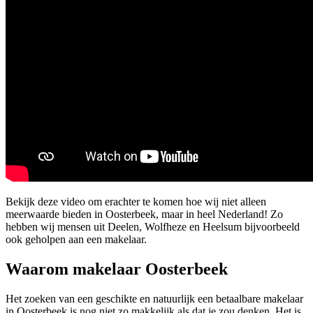
Bekijk deze video om erachter te komen hoe wij niet alleen
meerwaarde bieden in Oosterbeek, maar in heel Nederland! Zo
hebben wij mensen uit Deelen, Wolfheze en Heelsum bijvoorbeeld
ook geholpen aan een makelaar.
Waarom makelaar Oosterbeek
Het zoeken van een geschikte en natuurlijk een betaalbare makelaar
in Oosterbeek is nog niet zo makkelijk als dat je zou denken. Het is