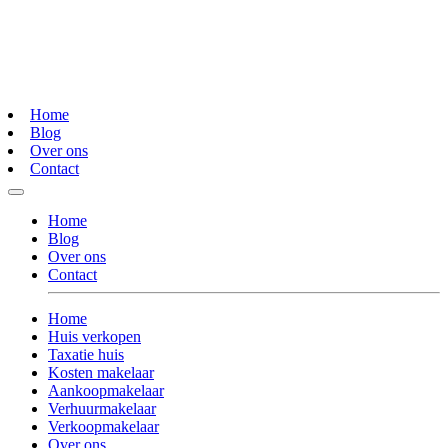
Home
Blog
Over ons
Contact
Home
Blog
Over ons
Contact
Home
Huis verkopen
Taxatie huis
Kosten makelaar
Aankoopmakelaar
Verhuurmakelaar
Verkoopmakelaar
Over ons