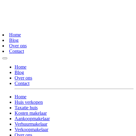
Home
Blog
Over ons
Contact
Home
Blog
Over ons
Contact
Home
Huis verkopen
Taxatie huis
Kosten makelaar
Aankoopmakelaar
Verhuurmakelaar
Verkoopmakelaar
Over ons