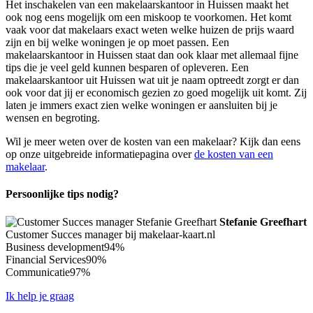
Het inschakelen van een makelaarskantoor in Huissen maakt het
ook nog eens mogelijk om een miskoop te voorkomen. Het komt
vaak voor dat makelaars exact weten welke huizen de prijs waard
zijn en bij welke woningen je op moet passen. Een
makelaarskantoor in Huissen staat dan ook klaar met allemaal fijne
tips die je veel geld kunnen besparen of opleveren. Een
makelaarskantoor uit Huissen wat uit je naam optreedt zorgt er dan
ook voor dat jij er economisch gezien zo goed mogelijk uit komt. Zij
laten je immers exact zien welke woningen er aansluiten bij je
wensen en begroting.
Wil je meer weten over de kosten van een makelaar? Kijk dan eens
op onze uitgebreide informatiepagina over
de kosten van een
makelaar
.
Persoonlijke tips nodig?
Stefanie Greefhart
Customer Succes manager bij makelaar-kaart.nl
Business development
94%
Financial Services
90%
Communicatie
97%
Ik help je graag