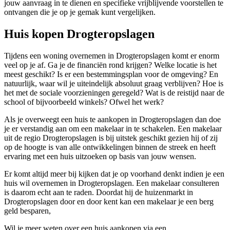
jouw aanvraag in te dienen en specifieke vrijblijvende voorstellen te
ontvangen die je op je gemak kunt vergelijken.
Huis kopen Drogteropslagen
Tijdens een woning overnemen in Drogteropslagen komt er enorm
veel op je af. Ga je de financiën rond krijgen? Welke locatie is het
meest geschikt? Is er een bestemmingsplan voor de omgeving? En
natuurlijk, waar wil je uiteindelijk absoluut graag verblijven? Hoe is
het met de sociale voorzieningen geregeld? Wat is de reistijd naar de
school of bijvoorbeeld winkels? Ofwel het werk?
Als je overweegt een huis te aankopen in Drogteropslagen dan doe
je er verstandig aan om een makelaar in te schakelen. Een makelaar
uit de regio Drogteropslagen is bij uitstek geschikt gezien hij of zij
op de hoogte is van alle ontwikkelingen binnen de streek en heeft
ervaring met een huis uitzoeken op basis van jouw wensen.
Er komt altijd meer bij kijken dat je op voorhand denkt indien je een
huis wil overnemen in Drogteropslagen. Een makelaar consulteren
is daarom echt aan te raden. Doordat hij de huizenmarkt in
Drogteropslagen door en door kent kan een makelaar je een berg
geld besparen,
Wil je meer weten over een huis aankopen via een