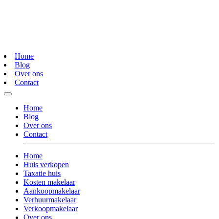
Home
Blog
Over ons
Contact
Home
Blog
Over ons
Contact
Home
Huis verkopen
Taxatie huis
Kosten makelaar
Aankoopmakelaar
Verhuurmakelaar
Verkoopmakelaar
Over ons