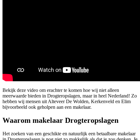
Bekijk deze video om erachter te komen hoe wij niet alleen
meerwaarde bieden in Drogteropslagen, maar in heel Nederland! Zo
hebben wij mensen uit Alteveer De Wolden, Kerkenveld en Elim
bijvoorbeeld ook geholpen aan een makelaar.
Waarom makelaar Drogteropslagen
Het zoeken van een geschikte en natuurlijk een betaalbare makelaar
in Drogteropslagen is nog niet zo makkelijk als dat je zou denken. Je