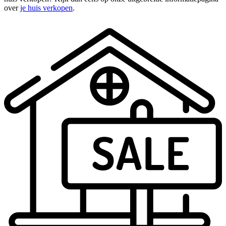
over
je huis verkopen
.