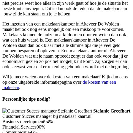
niet precies weet hoe alles in zijn werk gaat of hoe je de situatie het
beste kunt aanvliegen. Dit is dan ook de reden dat de makelaar aan
jouw zijde kan staan om je te helpen.
Het inzetten van een makelaarskantoor in Alteveer De Wolden
maakt het ook nog eens mogelijk om een miskoop te voorkomen.
Makelaars kennen de huizenmarkt door en door en weten dan ook
wat een huis waard is. Een makelaarskantoor in Alteveer De
Wolden staat dan ook klaar met alle slimme tips die je veel geld
kunnen besparen of opleveren. Een makelaarskantoor uit Alteveer
De Wolden wat uit je naam optreedt zorgt er dan ook voor dat jij er
economisch gezien zo positief mogelijk uit komt. Zij zorgen er dan
ook steevast voor dat er rekening gehouden wordt met de begroting.
Wil je meer weten over de kosten van een makelaar? Kijk dan eens
op onze uitgebreide informatiepagina over
de kosten van een
makelaar
.
Persoonlijke tips nodig?
Stefanie Greefhart
Customer Succes manager bij makelaar-kaart.nl
Business development
94%
Financial Services
90%
Communicatie
97%