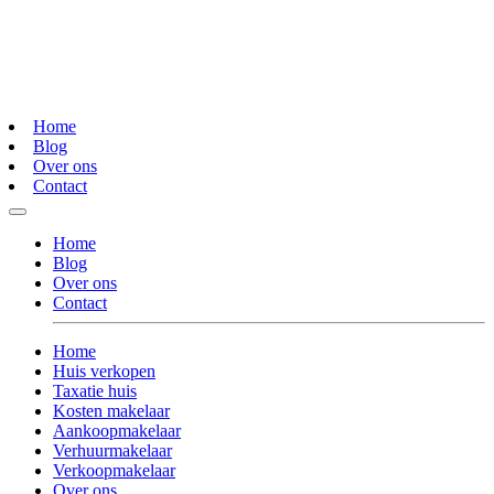
Home
Blog
Over ons
Contact
Home
Blog
Over ons
Contact
Home
Huis verkopen
Taxatie huis
Kosten makelaar
Aankoopmakelaar
Verhuurmakelaar
Verkoopmakelaar
Over ons