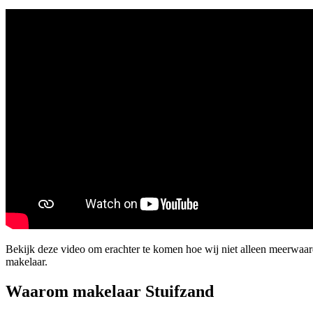
Bekijk deze video om erachter te komen hoe wij niet alleen meerwaar
makelaar.
Waarom makelaar Stuifzand