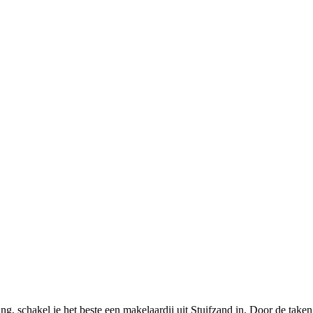
, schakel je het beste een makelaardij uit Stuifzand in. Door de taken