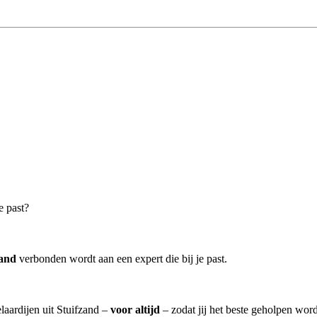
e past?
zand
verbonden wordt aan een expert die bij je past.
laardijen uit Stuifzand –
voor altijd
– zodat jij het beste geholpen word