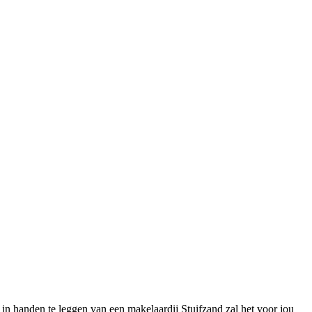
 in handen te leggen van een makelaardij Stuifzand zal het voor jou