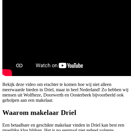
Bekijk deze video om erachter te komen hoe wij niet alleen
meerwaarde bieden in Driel, maar in heel Nederland! Zo hebben wij
mensen uit Wolfheze, Doorwerth en Oosterbeek bijvoorbeeld ook
geholpen aan een makelaar.
Waarom makelaar Driel
Een betaalbare en geschikte makelaar vinden in Driel kan best een
moeilijke klus blijken. Het is nu eenmaal niet geheel volgens