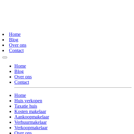
Home
Blog
Over ons
Contact
Home
Blog
Over ons
Contact
Home
Huis verkopen
Taxatie huis
Kosten makelaar
Aankoopmakelaar
Verhuurmakelaar
Verkoopmakelaar
Over ons