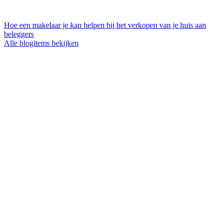
Hoe een makelaar je kan helpen bij het verkopen van je huis aan
beleggers
Alle blogitems bekijken