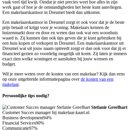
vaak veel tijd kwijt. Omdat je niet precies weet hoe alles in zijn
werk gaat of hoe je de omstandigheden het beste kunt aanvliegen.
Een makelaarskantoor in Dreumel biedt dan uitkomst.
Een makelaarskantoor in Dreumel zorgt er ook voor dat je de beste
prijs betaalt of krijgt voor je woning. Makelaars kennen de
huizenmarkt door en door en weten dan ook wat een woonhuis
waard is. Zij kunnen dan ook tips geven die je kunt gebruiken bij
een huis kopen of verkopen in Dreumel. Een makelaarskantoor uit
Dreumel wat uit jouw naam optreedt zorgt er dan ook voor dat jij er
financieel gezien zo voordelig mogelijk uit komt. Zij laten je immers
exact zien welke woningen er aansluiten bij jouw wensen en
budget.
Wil je meer weten over de kosten van een makelaar? Kijk dan eens
op onze uitgebreide informatiepagina over
de kosten van een
makelaar
.
Persoonlijke tips nodig?
Stefanie Greefhart
Customer Succes manager bij makelaar-kaart.nl
Business development
94%
Financial Services
90%
Communicatie
97%