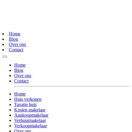
Home
Blog
Over ons
Contact
Home
Blog
Over ons
Contact
Home
Huis verkopen
Taxatie huis
Kosten makelaar
Aankoopmakelaar
Verhuurmakelaar
Verkoopmakelaar
Over ons