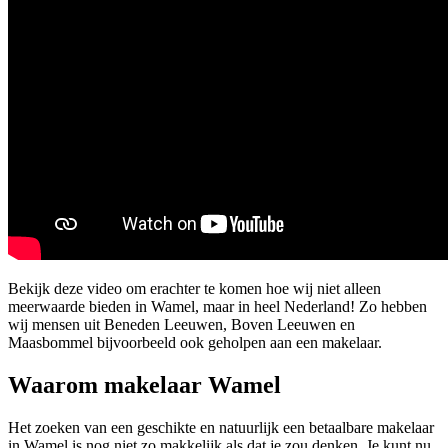
Bekijk deze video om erachter te komen hoe wij niet alleen
meerwaarde bieden in Wamel, maar in heel Nederland! Zo hebben
wij mensen uit Beneden Leeuwen, Boven Leeuwen en
Maasbommel bijvoorbeeld ook geholpen aan een makelaar.
Waarom makelaar Wamel
Het zoeken van een geschikte en natuurlijk een betaalbare makelaar
in Wamel is nog niet zo makkelijk als dat je zou denken. Je kunt nu