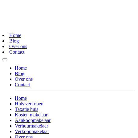
Home
Blog
Over ons
Contact
Home
Blog
Over ons
Contact
Home
Huis verkopen
Taxatie huis
Kosten makelaar
Aankoopmakelaar
Verhuurmakelaar
Verkoopmakelaar
Over ons