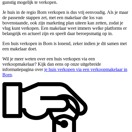
gunstig mogelijk te verkopen.
Je huis in de regio Born verkopen is dus vrij eenvoudig. Als je maar
de passende stappen zet, met een makelaar die los van
bovenstaande, ook zijn marketing plan uiteen kan zetten, zodat je
vlug kunt verkopen. Een makelaar weet immers welke platforms er
belangrijk en actueel zijn en speelt daar beroepsmatig op in.
Een huis verkopen in Born is lonend, zeker indien je dit samen met
een makelaar doet.
Wil je meer weten over een huis verkopen via een
verkoopmakelaar? Kijk dan eens op onze uitgebreide
informatiepagina over
je huis verkopen via een verkoopmakelaar in
Born
.