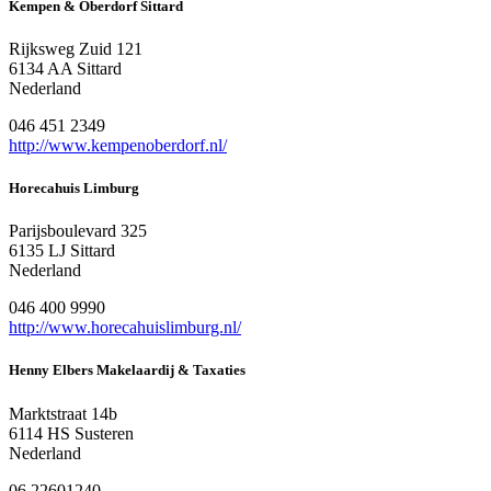
Kempen & Oberdorf Sittard
Rijksweg Zuid 121
6134 AA Sittard
Nederland
046 451 2349
http://www.kempenoberdorf.nl/
Horecahuis Limburg
Parijsboulevard 325
6135 LJ Sittard
Nederland
046 400 9990
http://www.horecahuislimburg.nl/
Henny Elbers Makelaardij & Taxaties
Marktstraat 14b
6114 HS Susteren
Nederland
06 22601240