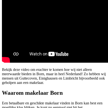
Bekijk deze video om erachter te komen hoe wij niet alleen
meerwaarde bieden in Born, maar in heel Nederland! Zo hebben wij
mensen uit Guttecoven, Einighausen en Limbricht bijvoorbeeld ook
geholpen aan een makelaar.
Waarom makelaar Born
Een betaalbare en geschikte makelaar vinden in Born kan best een
moeilijke klus blijken. Je kunt nu eenmaal niet bij het