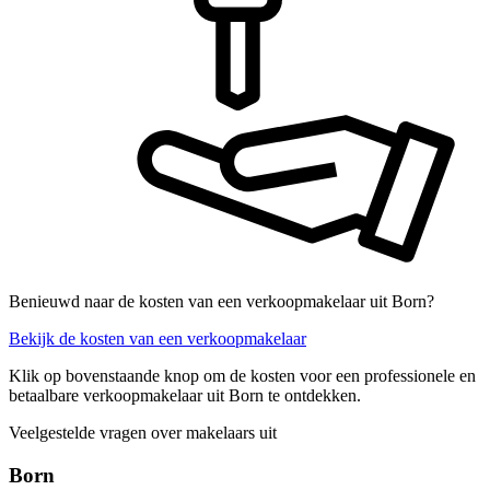
Benieuwd naar de kosten van een verkoopmakelaar uit Born?
Bekijk de kosten van een verkoopmakelaar
Klik op bovenstaande knop om de kosten voor een professionele en
betaalbare verkoopmakelaar uit Born te ontdekken.
Veelgestelde vragen over makelaars uit
Born