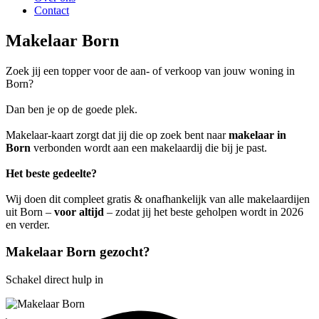
Contact
Makelaar Born
Zoek jij een topper voor de aan- of verkoop van jouw woning in
Born?
Dan ben je op de goede plek.
Makelaar-kaart zorgt dat jij die op zoek bent naar
makelaar in
Born
verbonden wordt aan een makelaardij die bij je past.
Het beste gedeelte?
Wij doen dit compleet gratis & onafhankelijk van alle makelaardijen
uit Born –
voor altijd
– zodat jij het beste geholpen wordt in 2026
en verder.
Makelaar Born gezocht?
Schakel direct hulp in