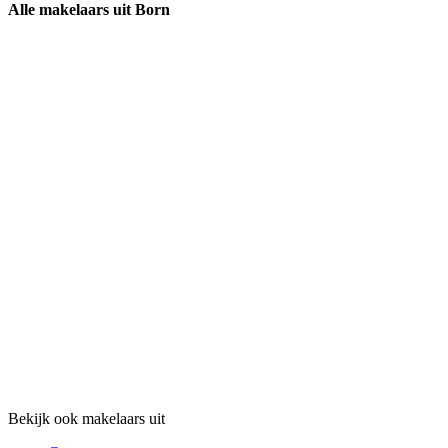
Alle makelaars uit Born
Bekijk ook makelaars uit