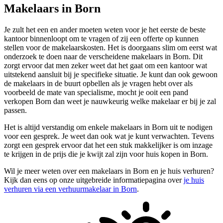
Makelaars in Born
Je zult het een en ander moeten weten voor je het eerste de beste
kantoor binnenloopt om te vragen of zij een offerte op kunnen
stellen voor de makelaarskosten. Het is doorgaans slim om eerst wat
onderzoek te doen naar de verscheidene makelaars in Born. Dit
zorgt ervoor dat men zeker weet dat het gaat om een kantoor wat
uitstekend aansluit bij je specifieke situatie. Je kunt dan ook gewoon
de makelaars in de buurt opbellen als je vragen hebt over als
voorbeeld de mate van specialisme, mocht je ooit een pand
verkopen Born dan weet je nauwkeurig welke makelaar er bij je zal
passen.
Het is altijd verstandig om enkele makelaars in Born uit te nodigen
voor een gesprek. Je weet dan ook wat je kunt verwachten. Tevens
zorgt een gesprek ervoor dat het een stuk makkelijker is om inzage
te krijgen in de prijs die je kwijt zal zijn voor huis kopen in Born.
Wil je meer weten over een makelaars in Born en je huis verhuren?
Kijk dan eens op onze uitgebreide informatiepagina over
je huis
verhuren via een verhuurmakelaar in Born
.