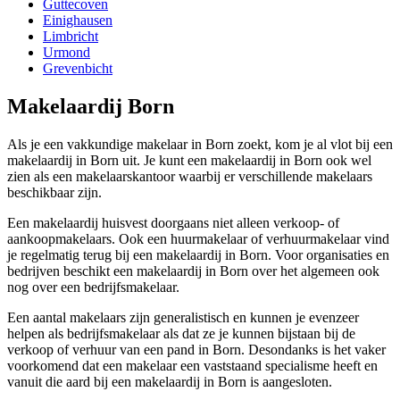
Guttecoven
Einighausen
Limbricht
Urmond
Grevenbicht
Makelaardij Born
Als je een vakkundige makelaar in Born zoekt, kom je al vlot bij een
makelaardij in Born uit. Je kunt een makelaardij in Born ook wel
zien als een makelaarskantoor waarbij er verschillende makelaars
beschikbaar zijn.
Een makelaardij huisvest doorgaans niet alleen verkoop- of
aankoopmakelaars. Ook een huurmakelaar of verhuurmakelaar vind
je regelmatig terug bij een makelaardij in Born. Voor organisaties en
bedrijven beschikt een makelaardij in Born over het algemeen ook
nog over een bedrijfsmakelaar.
Een aantal makelaars zijn generalistisch en kunnen je evenzeer
helpen als bedrijfsmakelaar als dat ze je kunnen bijstaan bij de
verkoop of verhuur van een pand in Born. Desondanks is het vaker
voorkomend dat een makelaar een vaststaand specialisme heeft en
vanuit die aard bij een makelaardij in Born is aangesloten.