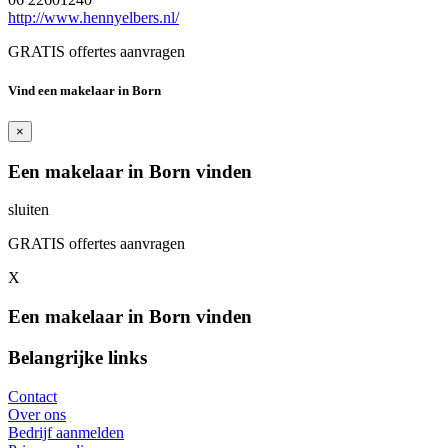
http://www.hennyelbers.nl/
GRATIS offertes aanvragen
Vind een makelaar in Born
×
Een makelaar in Born vinden
sluiten
GRATIS offertes aanvragen
X
Een makelaar in Born vinden
Belangrijke links
Contact
Over ons
Bedrijf aanmelden