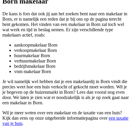
Born makelaar
De kans is fors dat ook jij aan het zoeken bent naar een makelaar in
Born, er is namelijk een reden dat je bij ons op de pagina terecht
bent gekomen. Het vinden van een makelaar in Born zal toch wel
wat werk en tijd in beslag nemen. Er zijn verschillende type
makelaars actief, zoals:
aankoopmakelaar Born
verkoopmakelaar Born
huurmakelaar Born
verhuurmakelaar Born
bedrijfsmakelaar Born
vnm makelaar Born
Je wil namelijk wel hebben dat je een makelaardij in Born vindt die
precies weet hoe een huis verkocht of gekocht moet worden. Wil je
je begeven op de huizenmarkt in Born? Lees dan vooral nog even
door. We laten je zien wat er noodzakelijk is als je op zoek gaat naar
een makelaar in Born.
Wil je meer weten over een makelaar en de taxatie van een huis?
Kijk dan eens op onze uitgebreide informatiepagina over
een taxatie
van je huis
.