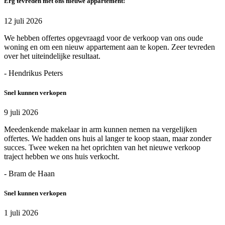
Erg tevreden met ons nieuwe appartement!
12 juli 2026
We hebben offertes opgevraagd voor de verkoop van ons oude
woning en om een nieuw appartement aan te kopen. Zeer tevreden
over het uiteindelijke resultaat.
- Hendrikus Peters
Snel kunnen verkopen
9 juli 2026
Meedenkende makelaar in arm kunnen nemen na vergelijken
offertes. We hadden ons huis al langer te koop staan, maar zonder
succes. Twee weken na het oprichten van het nieuwe verkoop
traject hebben we ons huis verkocht.
- Bram de Haan
Snel kunnen verkopen
1 juli 2026