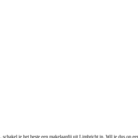
 schakel je het beste een makelaardij uit Limbricht in. Wil je dus op e