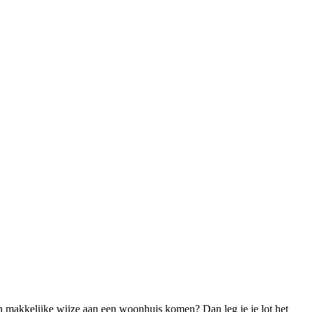
en makkelijke wijze aan een woonhuis komen? Dan leg je je lot het