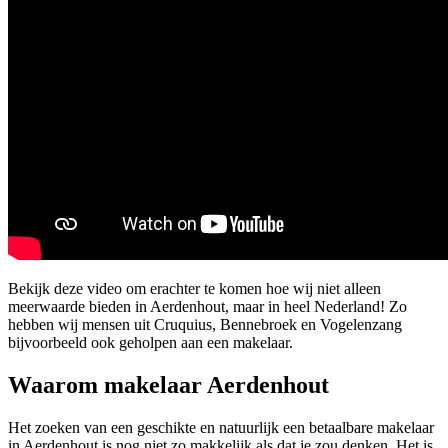
Bekijk deze video om erachter te komen hoe wij niet alleen
meerwaarde bieden in Aerdenhout, maar in heel Nederland! Zo
hebben wij mensen uit Cruquius, Bennebroek en Vogelenzang
bijvoorbeeld ook geholpen aan een makelaar.
Waarom makelaar Aerdenhout
Het zoeken van een geschikte en natuurlijk een betaalbare makelaar
in Aerdenhout is nog niet zo makkelijk als dat je zou denken. Het is