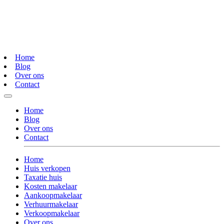
Home
Blog
Over ons
Contact
Home
Blog
Over ons
Contact
Home
Huis verkopen
Taxatie huis
Kosten makelaar
Aankoopmakelaar
Verhuurmakelaar
Verkoopmakelaar
Over ons