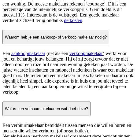
een woning. De meeste makelaars rekenen ‘courtage’. Dit is een
percentage van de uiteindelijke verkoopprijs. Gemiddeld is dit
meestal 1%. Interessant is de vuistregel: Een goede makelaar
verdient zichzelf terug ondanks
de kosten
.
Waarom heb je een aankoop- of verkoop makelaar nodig?
Een
aankoopmakelaar
(net als een
verkoopmakelaar
) werkt voor
jou, en behartigt jouw belangen. Hij of zij zorgt ervoor dat er niet
alleen door een roze bril naar een woning gekeken gaat worden. De
juiste waarde inschatten en rationeel nadenken is waar een makelaar
goed in is. De reden om een makelaar in te schakelen is daarom ook
eigenlijk heel simpel, alle expertise is in huis om jou niet teveel te
laten betalen bij een aankoop en om je winst te vergroten bij een
verkoop.
Wat is een verhuurmakelaar en wat doet deze?
Een verhuurmakelaar bemiddelt tussen mensen die willen huren en
mensen die willen verhuren (of organisaties).
Net als bij een ‘verkoop makelaar’ organiseert deze bezichtigingen,